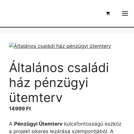
Kilépés
a
M
tartalomba
Általános családi
ház pénzügyi
ütemterv
14999
Ft
A
Pénzügyi Ütemterv
kulcsfontosságú eszköz
a projekt sikeres lezárása szempontjából. A