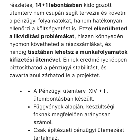
részletes,
14+1 lebontásban
kidolgozott
ütemterv nem csupán segít tervezni és követni
a pénzügyi folyamatokat, hanem hatékonyan
ellenőrzi a költségvetést is. Ezzel
elkerülheted
a likviditási problémákat,
hiszen könnyedén
nyomon követheted a részszámlákat, és
mindig
tisztában lehetsz a munkafolyamatok
kifizetési ütemével
. Ennek eredményeképpen
biztosíthatod a pénzügyi stabilitást, és
zavartalanul zárhatod le a projektet.
A Pénzügyi ütemterv XIV + I .
ütembontásban készült.
Függvények alapján, készültségi
foknak megfelelően arányosan
számol.
Csak építészeti pénzügyi ütemezést
tartalmaz.